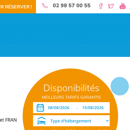
02 98 57 00 55
R RÉSERVER !
nature pour vos vacances!
Disponibilités
 RÉSERVEZ!
TÉLÉCHARGEMENT PDF
DATES OUVERTURE RÉSERVATION
MEILLEURS TARIFS GARANTIS
-
det FRANCE, vous propose des formules de
location de