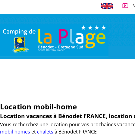
A 300 m de la 
VISITE VIRTUELLE
EMPLACEMENTS
LOCATIONS
TARI
Location mobil-home
Location vacances à Bénodet FRANCE, locatio
Vous recherchez une location pour vos prochaines vacance
mobil-homes
et
chalets
à Bénodet FRANCE