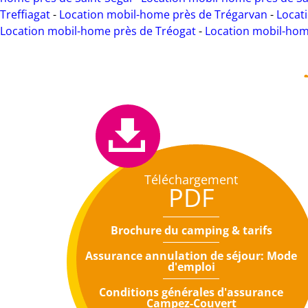
Treffiagat
-
Location mobil-home près de Trégarvan
-
Locat
Location mobil-home près de Tréogat
-
Location mobil-hom
Téléchargement
PDF
Brochure du camping & tarifs
Assurance annulation de séjour: Mode
d'emploi
Conditions générales d'assurance
Campez-Couvert