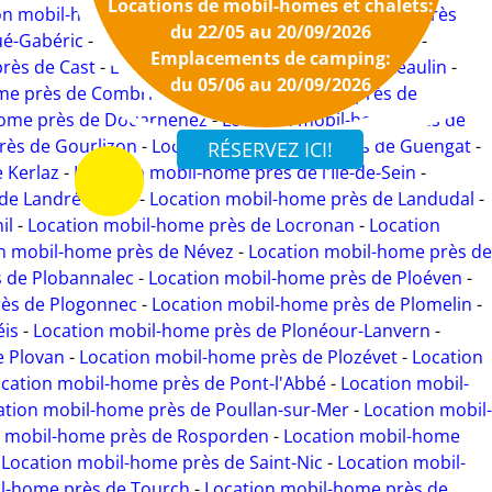
Locations de mobil-homes et chalets:
on mobil-home en Bretagne
-
Location mobil-home près
du 22/05 au 20/09/2026
ué-Gabéric
-
Location mobil-home près d'Esquibien
-
Emplacements de camping:
rès de Cast
-
Location mobil-home près de Châteaulin
-
du 05/06 au 20/09/2026
me près de Combrit
-
Location mobil-home près de
home près de Douarnenez
-
Location mobil-home près de
rès de Gourlizon
-
Location mobil-home près de Guengat
-
 Kerlaz
-
Location mobil-home près de l'Île-de-Sein
-
de Landrévarzec
-
Location mobil-home près de Landudal
-
il
-
Location mobil-home près de Locronan
-
Location
n mobil-home près de Névez
-
Location mobil-home près de
 de Plobannalec
-
Location mobil-home près de Ploéven
-
rès de Plogonnec
-
Location mobil-home près de Plomelin
-
éis
-
Location mobil-home près de Plonéour-Lanvern
-
e Plovan
-
Location mobil-home près de Plozévet
-
Location
cation mobil-home près de Pont-l'Abbé
-
Location mobil-
ation mobil-home près de Poullan-sur-Mer
-
Location mobil-
n mobil-home près de Rosporden
-
Location mobil-home
-
Location mobil-home près de Saint-Nic
-
Location mobil-
il-home près de Tourch
-
Location mobil-home près de