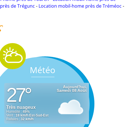
près de Trégunc
-
Location mobil-home près de Tréméoc
-
s
Météo