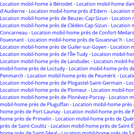
Location mobil-home à Bénodet
-
Location mobil-home dans
d'Audierne
-
Location mobil-home près d'Edern
-
Location 
Location mobil-home près de Beuzec-Cap-Sizun
-
Location 
Location mobil-home près de Cléden-Cap-Sizun
-
Location 
Concarneau
-
Location mobil-home près de Confort-Meilar
Fouesnant
-
Location mobil-home près de Gouesnac'h
-
Loc
Location mobil-home près de Guiler-sur-Goyen
-
Location 
Location mobil-home près de l'Île-Tudy
-
Location mobil-ho
Location mobil-home près de Landudec
-
Location mobil-h
mobil-home près de Loctudy
-
Location mobil-home près d
Penmarch
-
Location mobil-home près de Peumérit
-
Locat
Location mobil-home près de Plogastel-Saint-Germain
-
Loc
Location mobil-home près de Plomeur
-
Location mobil-ho
Location mobil-home près de Plonévez-Porzay
-
Location m
mobil-home près de Pluguffan
-
Location mobil-home près
home près de Port-Launay
-
Location mobil-home près de 
home près de Primelin
-
Location mobil-home près de Qu
près de Saint-Coulitz
-
Location mobil-home près de Saint-
home près de Saint-Ségal
-
Location mobil-home près de Sai