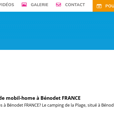
VIDÉOS
GALERIE
CONTACT
POU
mer, Le Camping de la Plage à Bénodet,
vous offre son petit paradis en pleine 
FS
OFFRES
TARIFS CE
ACTIVITÉS
TOURISME
ACTU
ACCÈS
POUR
n de mobil-home à Bénodet FRANCE
s à Bénodet FRANCE? Le camping de la Plage, situé à Béno