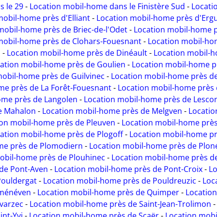
 le 29
-
Location mobil-home dans le Finistère Sud
-
Locati
mobil-home près d'Elliant
-
Location mobil-home près d'Erg
mobil-home près de Briec-de-l'Odet
-
Location mobil-home p
mobil-home près de Clohars-Fouesnant
-
Location mobil-ho
s
-
Location mobil-home près de Dinéault
-
Location mobil-
ation mobil-home près de Goulien
-
Location mobil-home p
mobil-home près de Guilvinec
-
Location mobil-home près de
me près de La Forêt-Fouesnant
-
Location mobil-home près 
ome près de Langolen
-
Location mobil-home près de Lescon
e Mahalon
-
Location mobil-home près de Melgven
-
Locatio
ion mobil-home près de Pleuven
-
Location mobil-home près
ation mobil-home près de Plogoff
-
Location mobil-home p
me près de Plomodiern
-
Location mobil-home près de Plon
obil-home près de Plouhinec
-
Location mobil-home près d
 de Pont-Aven
-
Location mobil-home près de Pont-Croix
-
Lo
Pouldergat
-
Location mobil-home près de Pouldreuzic
-
Loc
éménéven
-
Location mobil-home près de Quimper
-
Locatio
Évarzec
-
Location mobil-home près de Saint-Jean-Trolimon
nt-Yvi
-
Location mobil-home près de Scaër
-
Location mob