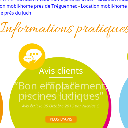
ion mobil-home près de Tréguennec
-
Location mobil-home 
e près du Juch
Informations pratique
Avis clients
“Bon emplacement,
piscines ludiques”
Avis écrit le 05 Octobre 2016 par Nicolas C
PLUS D'AVIS