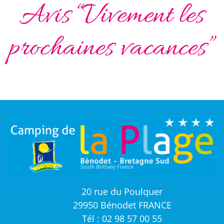
Avis “Vivement les
prochaines vacances”
20 rue du Poulquer
29950 Bénodet FRANCE
Tél : 02 98 57 00 55