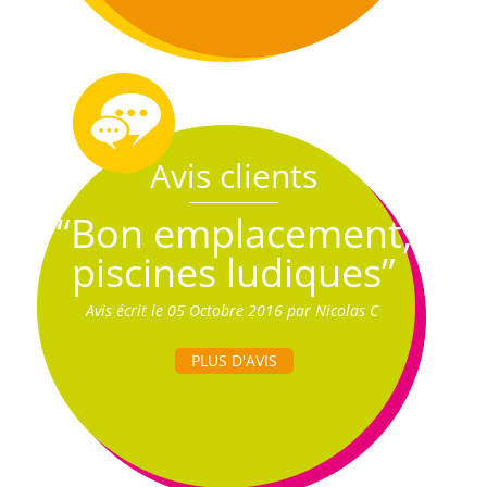
Avis clients
“Bon emplacement,
piscines ludiques”
Avis écrit le 05 Octobre 2016 par Nicolas C
PLUS D'AVIS