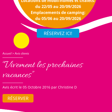
Locations de mobil-homes et chalets:
du 22/05 au 20/09/2026
Emplacements de camping:
du 05/06 au 20/09/2026
Accueil
>
Avis clients
“Vivement les prochaines
vacances”
Avis écrit le 05 Octobre 2016 par Christine D
RÉSERVER