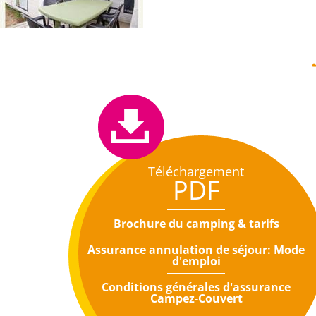
Téléchargement
PDF
Brochure du camping & tarifs
Assurance annulation de séjour: Mode
d'emploi
Conditions générales d'assurance
Campez-Couvert