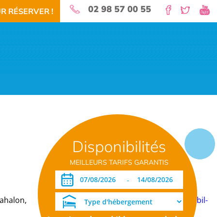
02 98 57 00 55
R RÉSERVER !
nature pour vos vacances!
Disponibilités
 RÉSERVEZ!
TÉLÉCHARGEMENT PDF
DATES OUVERTURE RÉSERVATION
MEILLEURS TARIFS GARANTIS
-
Mahalon, vous propose des formules de
location de mobil-