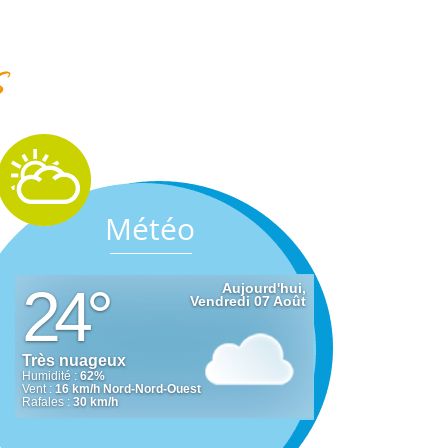
s
Météo