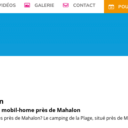
VIDÉOS
GALERIE
CONTACT
POU
mer, Le Camping de la Plage à Bénodet,
vous offre son petit paradis en pleine 
FS
OFFRES
TARIFS CE
ACTIVITÉS
TOURISME
ACTU
ACCÈS
POUR
n
de mobil-home près de Mahalon
s près de Mahalon? Le camping de la Plage, situé près de 