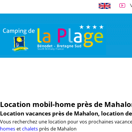
A 300 m de la 
VISITE VIRTUELLE
EMPLACEMENTS
LOCATIONS
TARI
Location mobil-home près de Mahalo
Location vacances près de Mahalon, location 
Vous recherchez une location pour vos prochaines vacance
homes
et
chalets
près de Mahalon