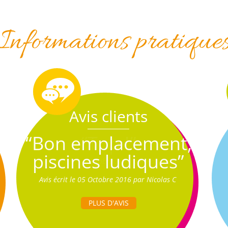
Informations pratique
Avis clients
“Bon emplacement,
piscines ludiques”
Avis écrit le 05 Octobre 2016 par Nicolas C
PLUS D'AVIS