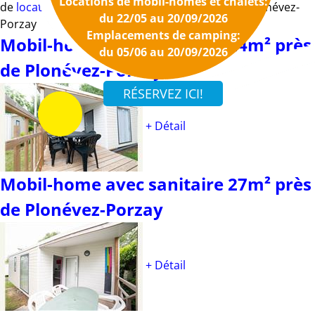
Locations de mobil-homes et chalets:
de
location de mobil-homes
et
chalets
près de Plonévez-
du 22/05 au 20/09/2026
Porzay
Emplacements de camping:
Mobil-home avec sanitaire 24m² près
du 05/06 au 20/09/2026
de Plonévez-Porzay
+ Détail
Mobil-home avec sanitaire 27m² près
de Plonévez-Porzay
+ Détail