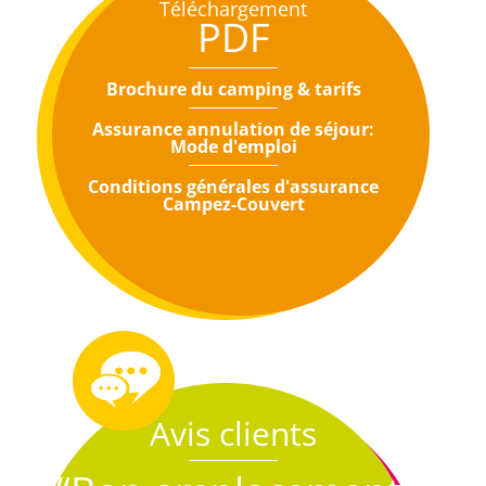
Téléchargement
PDF
Brochure du camping & tarifs
Assurance annulation de séjour:
Mode d'emploi
Conditions générales d'assurance
Campez-Couvert
Avis clients