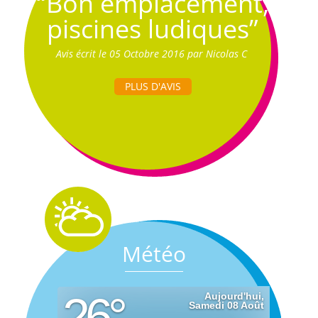
“Bon emplacement,
piscines ludiques”
Avis écrit le 05 Octobre 2016 par Nicolas C
PLUS D'AVIS
Météo