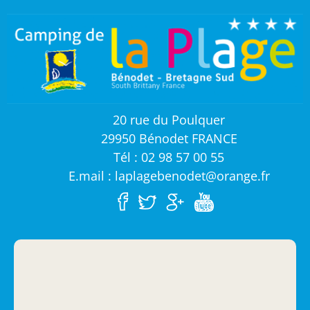
20 rue du Poulquer
29950 Bénodet FRANCE
Tél : 02 98 57 00 55
E.mail : laplagebenodet@orange.fr