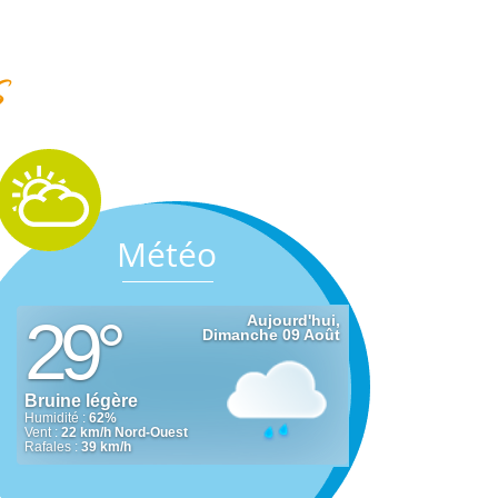
s
Météo