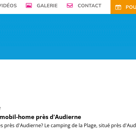
VIDÉOS
GALERIE
CONTACT
POU
mer, Le Camping de la Plage à Bénodet,
vous offre son petit paradis en pleine 
FS
OFFRES
TARIFS CE
ACTIVITÉS
TOURISME
ACTU
ACCÈS
POUR
e
e mobil-home près d'Audierne
 près d'Audierne? Le camping de la Plage, situé près d'Au