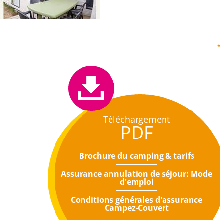
Téléchargement
PDF
Brochure du camping & tarifs
Assurance annulation de séjour: Mode
d'emploi
Conditions générales d'assurance
Campez-Couvert