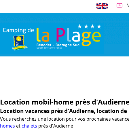
A 300 m de la 
VISITE VIRTUELLE
EMPLACEMENTS
LOCATIONS
TARI
Location mobil-home près d'Audiern
Location vacances près d'Audierne, location d
Vous recherchez une location pour vos prochaines vacances
homes
et
chalets
près d'Audierne