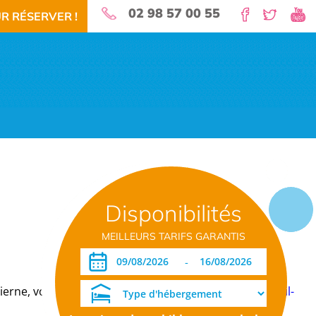
02 98 57 00 55
R RÉSERVER !
nature pour vos vacances!
Disponibilités
 RÉSERVEZ!
TÉLÉCHARGEMENT PDF
DATES OUVERTURE RÉSERVATION
MEILLEURS TARIFS GARANTIS
-
dierne, vous propose des formules de
location de mobil-