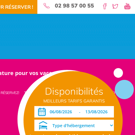
02 98 57 00 55
R RÉSERVER !
nature pour vos vacances!
Disponibilités
 RÉSERVEZ!
TÉLÉCHARGEMENT PDF
DATES OUVERTURE RÉSERVATION
MEILLEURS TARIFS GARANTIS
-