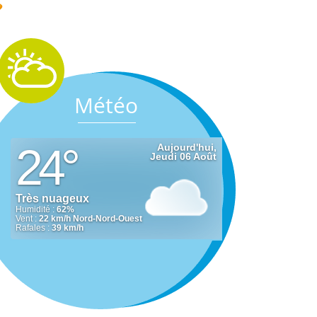
s
Météo