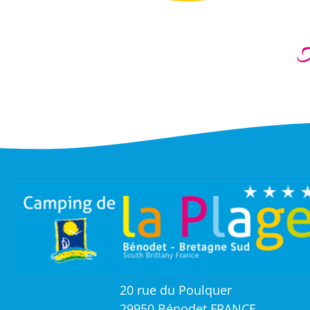
20 rue du Poulquer
29950 Bénodet FRANCE