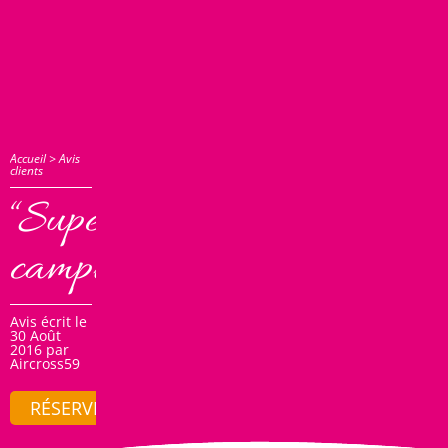
Accueil
>
Avis
clients
“Superbe
camping”
Avis écrit le
30 Août
2016 par
Aircross59
RÉSERVER