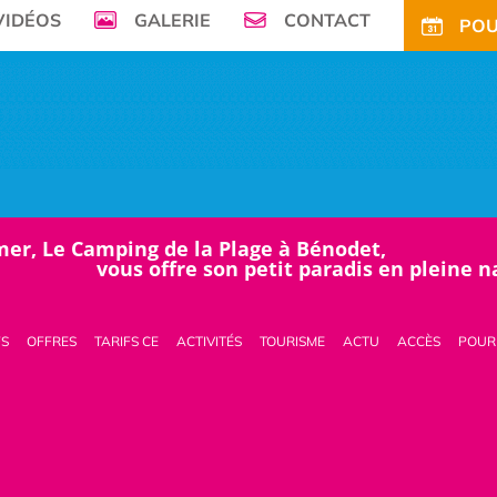
VIDÉOS
GALERIE
CONTACT
POU
mer, Le Camping de la Plage à Bénodet,
vous offre son petit paradis en pleine 
FS
OFFRES
TARIFS CE
ACTIVITÉS
TOURISME
ACTU
ACCÈS
POUR