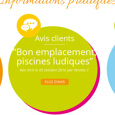
Informations pratique
Avis clients
“Bon emplacement,
piscines ludiques”
Avis écrit le 05 Octobre 2016 par Nicolas C
PLUS D'AVIS