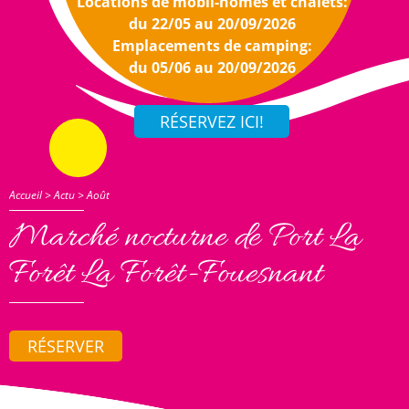
Locations de mobil-homes et chalets:
du 22/05 au 20/09/2026
Emplacements de camping:
du 05/06 au 20/09/2026
Accueil
>
Actu
>
Août
Marché nocturne de Port La
Forêt La Forêt-Fouesnant
RÉSERVER