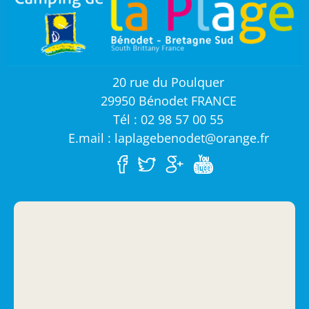
20 rue du Poulquer
29950 Bénodet FRANCE
Tél : 02 98 57 00 55
E.mail : laplagebenodet@orange.fr