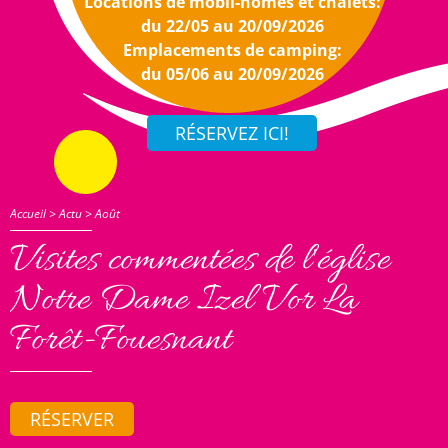
Locations de mobil-homes et chalets:
du 22/05 au 20/09/2026
Emplacements de camping:
du 05/06 au 20/09/2026
Accueil
>
Actu
>
Août
Visites commentées de l'église
Notre Dame Izel Vor La
Forêt-Fouesnant
RÉSERVER