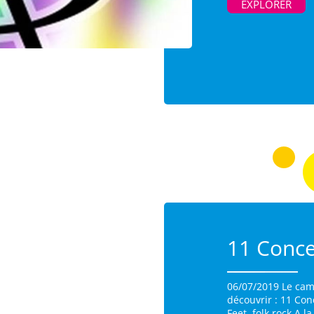
EXPLORER
11 Conce
06/07/2019 Le cam
découvrir : 11 Con
Feet, folk rock.A 