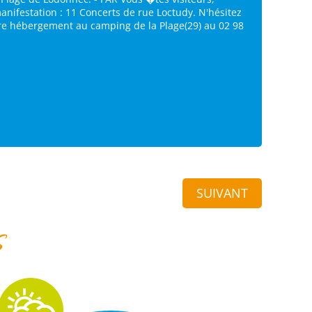
manifestation : 11 Concerts de rue Loctudy. N'hésitez
tre hébergement au camping de la Plage(29) au 02 98
SUIVANT
s