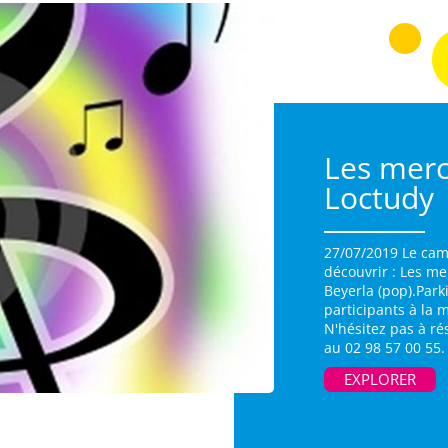
Les merc
Loctudy
27/07/2019 Le cam
découvrir : Les m
Beyerla (pop).Park
participants à la 
N'hésitez pas à r
au 02 98 57 00 55.
EXPLORER