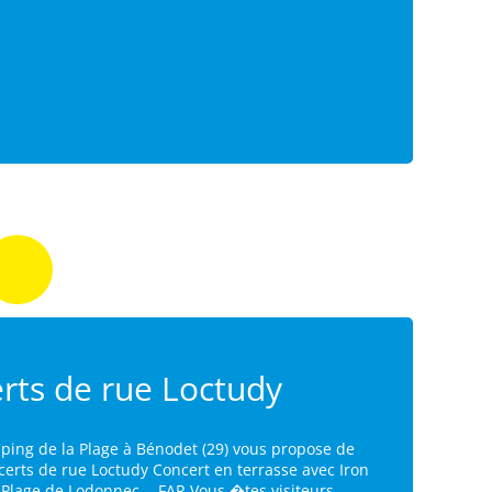
rts de rue Loctudy
ping de la Plage à Bénodet (29) vous propose de
certs de rue Loctudy Concert en terrasse avec Iron
la Plage de Lodonnec. - FAR Vous �tes visiteurs,