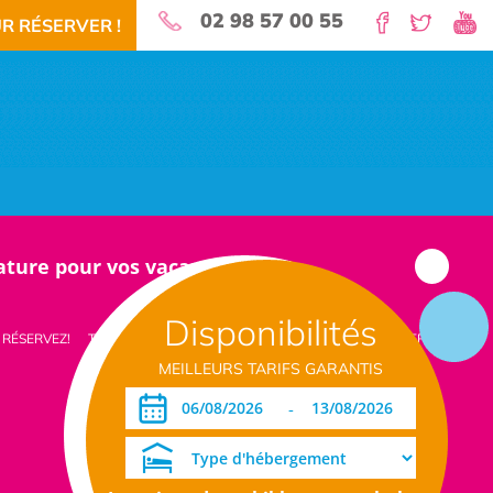
02 98 57 00 55
R RÉSERVER !
nature pour vos vacances!
Disponibilités
 RÉSERVEZ!
TÉLÉCHARGEMENT PDF
DATES OUVERTURE RÉSERVATION
MEILLEURS TARIFS GARANTIS
-