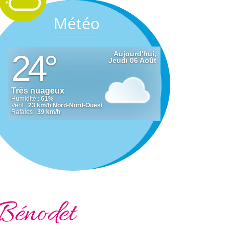
Météo
Bénodet