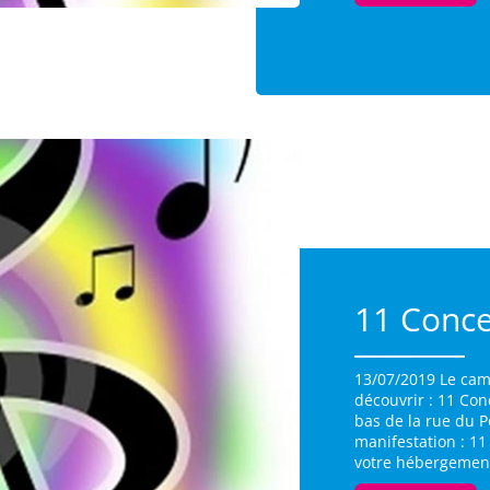
11 Conce
13/07/2019 Le cam
découvrir : 11 Co
bas de la rue du P
manifestation : 11
votre hébergement