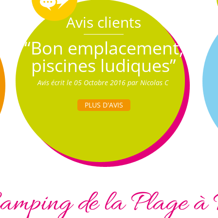
Avis clients
“Bon emplacement,
piscines ludiques”
Avis écrit le 05 Octobre 2016 par Nicolas C
PLUS D'AVIS
amping de la Plage à 