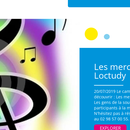
Les merc
Loctudy
20/07/2019 Le cam
découvrir : Les m
Les gens de la sou
participants à la 
N'hésitez pas à r
au 02 98 57 00 55.
EXPLORER