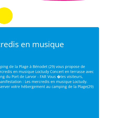
redis en musique
ping de la Plage à Bénodet (29) vous propose de
ercredis en musique Loctudy Concert en terrasse avec
ing du Port de Larvor - FAR Vous �tes visiteurs,
manifestation : Les mercredis en musique Loctudy.
éserver votre hébergement au camping de la Plage(29)