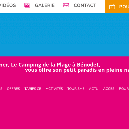
VIDÉOS
GALERIE
CONTACT
POU
mer, Le Camping de la Plage à Bénodet,
vous offre son petit paradis en pleine 
FS
OFFRES
TARIFS CE
ACTIVITÉS
TOURISME
ACTU
ACCÈS
POUR