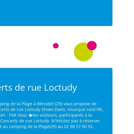
rts de rue Loctudy
ping de la Plage à Bénodet (29) vous propose de
ncerts de rue Loctudy Shoes Daim, musique rock19h,
ort - FAR Vous �tes visiteurs, participants à la
 Concerts de rue Loctudy. N'hésitez pas à réserver
 au camping de la Plage(29) au 02 98 57 00 55.