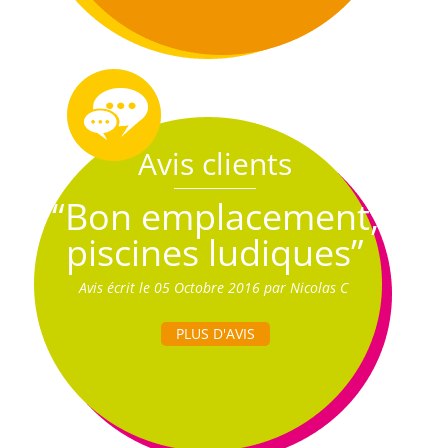
Avis clients
“Bon emplacement,
piscines ludiques”
Avis écrit le 05 Octobre 2016 par Nicolas C
PLUS D'AVIS