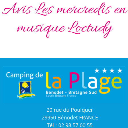
Avis Les mercredis en
musique Loctudy
20 rue du Poulquer
29950 Bénodet FRANCE
Tél : 02 98 57 00 55