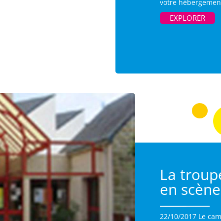
votre hébergement
EXPLORER
La troup
en scène
22/10/2017 Le cam