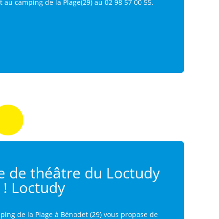
 au camping de la Plage(29) au 02 98 57 00 55.
e de théâtre du Loctudy
 ! Loctudy
ping de la Plage à Bénodet (29) vous propose de