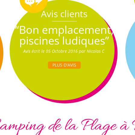
Avis clients
“Bon emplacement,
piscines ludiques”
Avis écrit le 05 Octobre 2016 par Nicolas C
PLUS D'AVIS
amping de la Plage à 