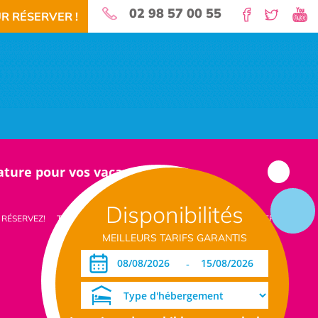
02 98 57 00 55
R RÉSERVER !
nature pour vos vacances!
Disponibilités
 RÉSERVEZ!
TÉLÉCHARGEMENT PDF
DATES OUVERTURE RÉSERVATION
MEILLEURS TARIFS GARANTIS
-