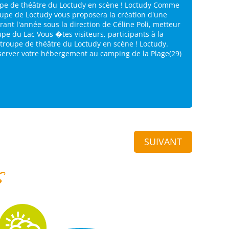
oupe de théâtre du Loctudy en scène ! Loctudy Comme
roupe de Loctudy vous proposera la création d'une
urant l'année sous la direction de Céline Poli, metteur
upe du Lac Vous �tes visiteurs, participants à la
 troupe de théâtre du Loctudy en scène ! Loctudy.
éserver votre hébergement au camping de la Plage(29)
SUIVANT
s