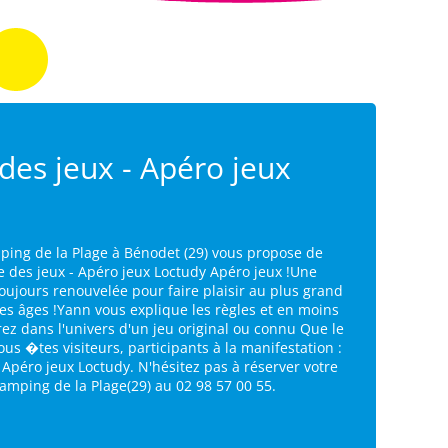
 des jeux - Apéro jeux
ping de la Plage à Bénodet (29) vous propose de
te des jeux - Apéro jeux Loctudy Apéro jeux !Une
toujours renouvelée pour faire plaisir au plus grand
es âges !Yann vous explique les règles et en moins
ez dans l'univers d'un jeu original ou connu Que le
ous �tes visiteurs, participants à la manifestation :
- Apéro jeux Loctudy. N'hésitez pas à réserver votre
mping de la Plage(29) au 02 98 57 00 55.