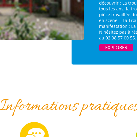
découvrir : La tr
tous les ans, la t
pièce travaillée d
en scène. - La Tro
manifestation : La
N'hésitez pas à r
au 02 98 57 00 55.
EXPLORER
Informations pratique