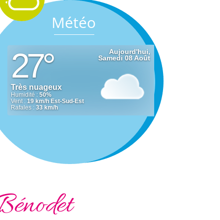
Météo
Bénodet