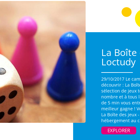
La Boîte
Loctudy
29/10/2017 Le cam
découvrir : La Boî
sélection de jeux 
nombre et à tous l
de 5 min vous entr
meilleur gagne ! V
La Boîte des jeux 
hébergement au ca
EXPLORER