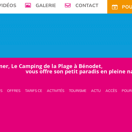
VIDÉOS
GALERIE
CONTACT
POU
mer, Le Camping de la Plage à Bénodet,
vous offre son petit paradis en pleine 
FS
OFFRES
TARIFS CE
ACTIVITÉS
TOURISME
ACTU
ACCÈS
POUR