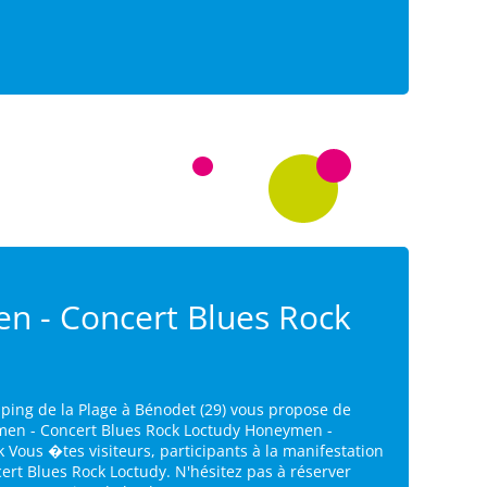
 - Concert Blues Rock
ping de la Plage à Bénodet (29) vous propose de
men - Concert Blues Rock Loctudy Honeymen -
 Vous �tes visiteurs, participants à la manifestation
rt Blues Rock Loctudy. N'hésitez pas à réserver