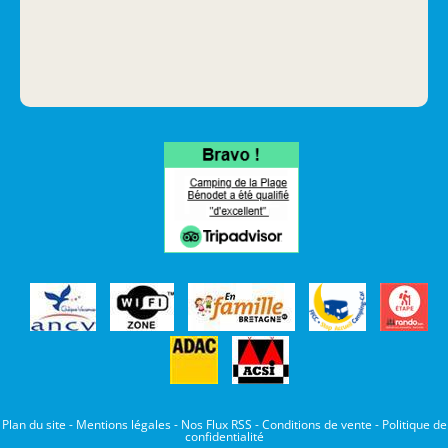
Plan du site
-
Mentions légales
-
Nos Flux RSS
-
Conditions de vente
-
Politique de
confidentialité