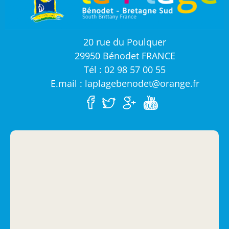
20 rue du Poulquer
29950 Bénodet FRANCE
Tél : 02 98 57 00 55
E.mail : laplagebenodet@orange.fr