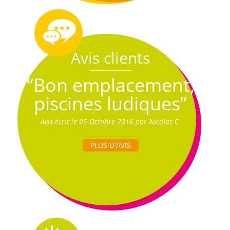
Avis clients
“Bon emplacement,
piscines ludiques”
Avis écrit le 05 Octobre 2016 par Nicolas C
PLUS D'AVIS