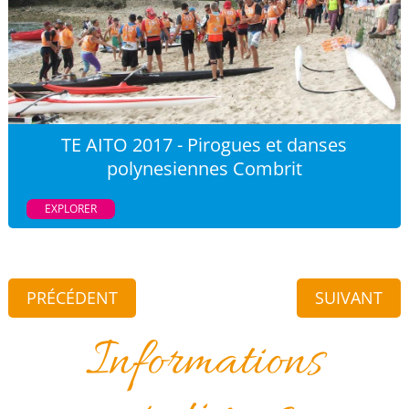
TE AITO 2017 - Pirogues et danses
polynesiennes Combrit
EXPLORER
PRÉCÉDENT
SUIVANT
Informations