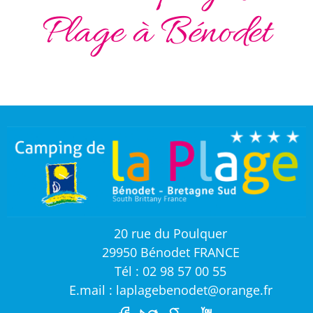
Plage à Bénodet
20 rue du Poulquer
29950 Bénodet FRANCE
Tél : 02 98 57 00 55
E.mail : laplagebenodet@orange.fr