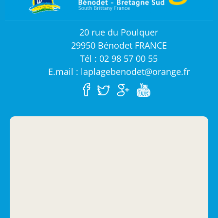
20 rue du Poulquer
29950 Bénodet FRANCE
Tél : 02 98 57 00 55
E.mail : laplagebenodet@orange.fr