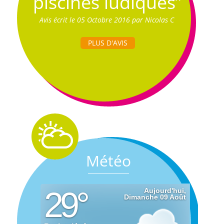
piscines ludiques”
Avis écrit le 05 Octobre 2016 par Nicolas C
PLUS D'AVIS
Météo