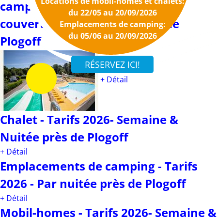
Locations de mobil-homes et chalets:
camping 4 étoiles avec piscines
du 22/05 au 20/09/2026
couverte et découverte près de
Emplacements de camping:
du 05/06 au 20/09/2026
Plogoff
+ Détail
Chalet - Tarifs 2026- Semaine &
Nuitée près de Plogoff
+ Détail
Emplacements de camping - Tarifs
2026 - Par nuitée près de Plogoff
+ Détail
Mobil-homes - Tarifs 2026- Semaine &