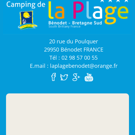
20 rue du Poulquer
29950 Bénodet FRANCE
Tél : 02 98 57 00 55
E.mail : laplagebenodet@orange.fr