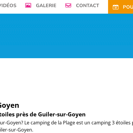
VIDÉOS
GALERIE
CONTACT
POU
mer, Le Camping de la Plage à Bénodet,
vous offre son petit paradis en pleine 
FS
OFFRES
TARIFS CE
ACTIVITÉS
TOURISME
ACTU
ACCÈS
POUR
-Goyen
oiles près de Guiler-sur-Goyen
r-Goyen? Le camping de la Plage est un camping 3 étoiles p
ler-sur-Goyen.