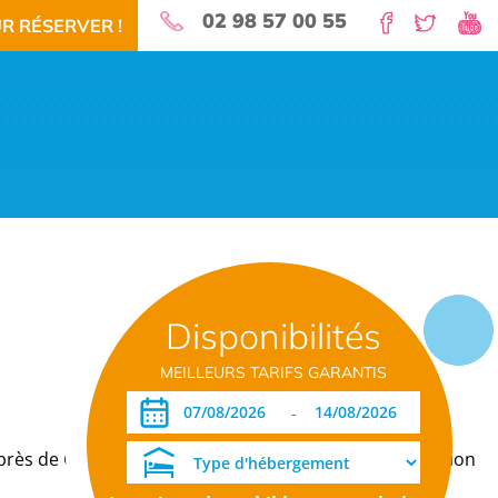
02 98 57 00 55
R RÉSERVER !
nature pour vos vacances!
Disponibilités
 RÉSERVEZ!
TÉLÉCHARGEMENT PDF
DATES OUVERTURE RÉSERVATION
MEILLEURS TARIFS GARANTIS
-
rès de Guiler-sur-Goyen qui vous propose de la location