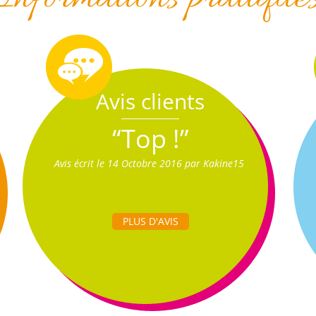
Avis clients
“Top !”
Avis écrit le 14 Octobre 2016 par Kakine15
PLUS D'AVIS