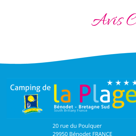
Avis C
20 rue du Poulquer
29950 Bénodet FRANCE