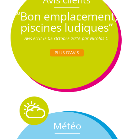
“Bon emplacement,
piscines ludiques”
Avis écrit le 05 Octobre 2016 par Nicolas C
PLUS D'AVIS
Météo