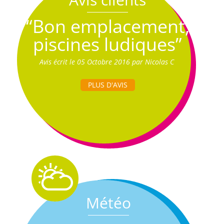
“Bon emplacement,
piscines ludiques”
Avis écrit le 05 Octobre 2016 par Nicolas C
PLUS D'AVIS
Météo