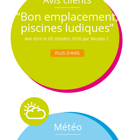
“Bon emplacement,
piscines ludiques”
Avis écrit le 05 Octobre 2016 par Nicolas C
PLUS D'AVIS
Météo