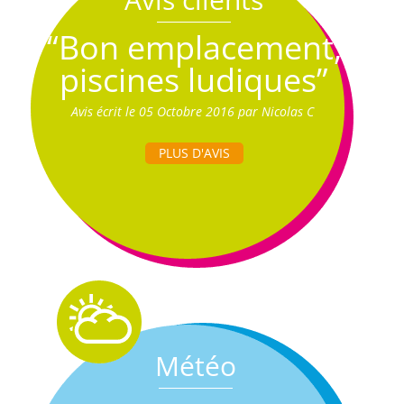
“Bon emplacement,
piscines ludiques”
Avis écrit le 05 Octobre 2016 par Nicolas C
PLUS D'AVIS
Météo