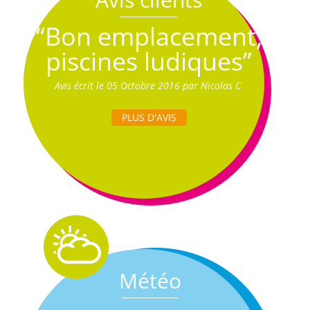
“Bon emplacement,
piscines ludiques”
Avis écrit le 05 Octobre 2016 par Nicolas C
PLUS D'AVIS
Météo