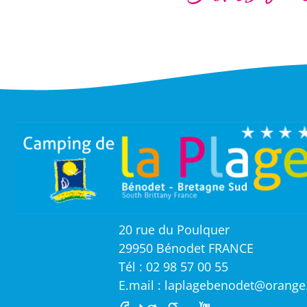
20 rue du Poulquer
29950 Bénodet FRANCE
Tél : 02 98 57 00 55
E.mail : laplagebenodet@orange.