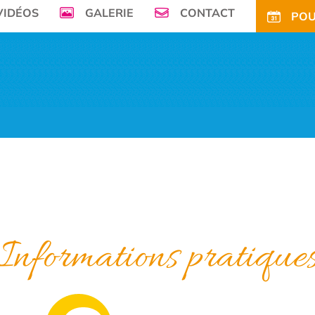
VIDÉOS
GALERIE
CONTACT
POU
mer, Le Camping de la Plage à Bénodet,
vous offre son petit paradis en pleine 
FS
OFFRES
TARIFS CE
ACTIVITÉS
TOURISME
ACTU
ACCÈS
POUR
Informations pratique