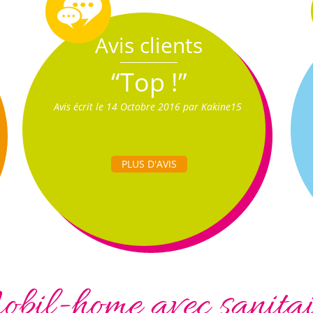
Avis clients
“Top !”
Avis écrit le 14 Octobre 2016 par Kakine15
PLUS D'AVIS
bil-home avec sanita