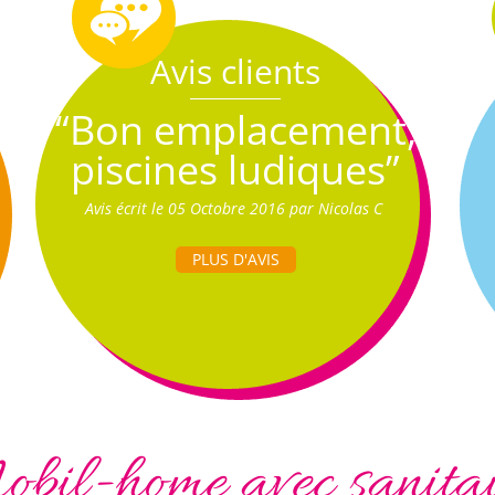
Avis clients
“Bon emplacement,
piscines ludiques”
Avis écrit le 05 Octobre 2016 par Nicolas C
PLUS D'AVIS
bil-home avec sanita