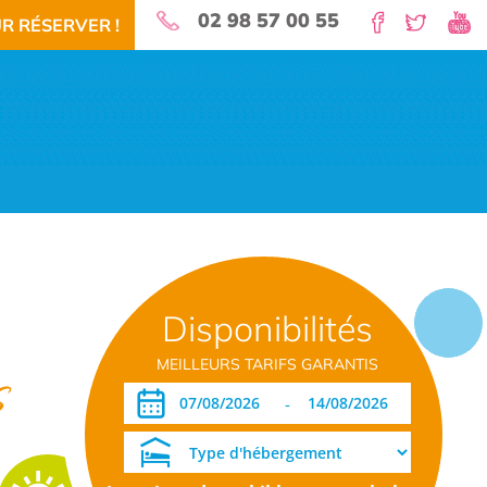
02 98 57 00 55
R RÉSERVER !
nature pour vos vacances!
Disponibilités
 RÉSERVEZ!
TÉLÉCHARGEMENT PDF
DATES OUVERTURE RÉSERVATION
MEILLEURS TARIFS GARANTIS
s
-