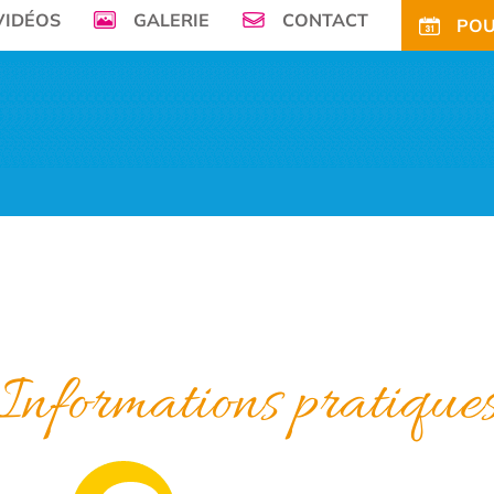
VIDÉOS
GALERIE
CONTACT
POU
mer, Le Camping de la Plage à Bénodet,
vous offre son petit paradis en pleine 
FS
OFFRES
TARIFS CE
ACTIVITÉS
TOURISME
ACTU
ACCÈS
POUR
Informations pratique