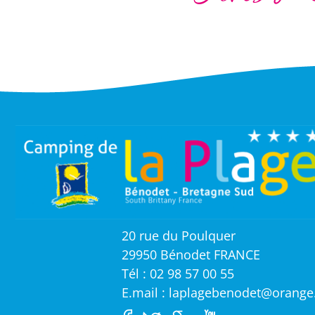
20 rue du Poulquer
29950 Bénodet FRANCE
Tél : 02 98 57 00 55
E.mail : laplagebenodet@orange.