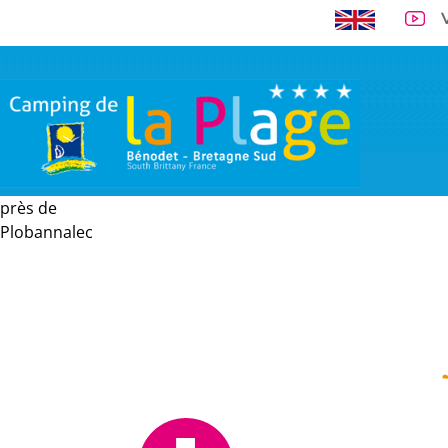
près de
A 300 m de la 
Plobannalec
VISITE VIRTUELLE
EMPLACEMENTS
LOCATIONS
TARI