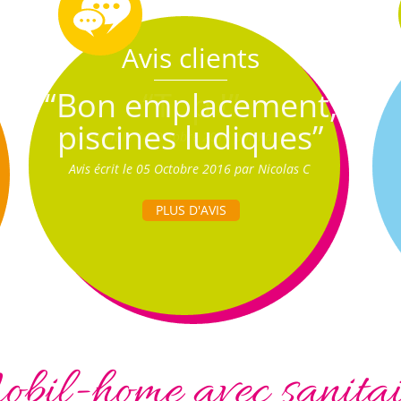
Avis clients
“Bon emplacement,
piscines ludiques”
Avis écrit le 05 Octobre 2016 par Nicolas C
PLUS D'AVIS
bil-home avec sanita