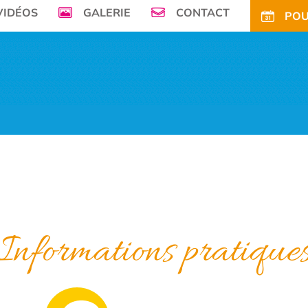
VIDÉOS
GALERIE
CONTACT
POU
mer, Le Camping de la Plage à Bénodet,
vous offre son petit paradis en pleine 
FS
OFFRES
TARIFS CE
ACTIVITÉS
TOURISME
ACTU
ACCÈS
POUR
Informations pratique