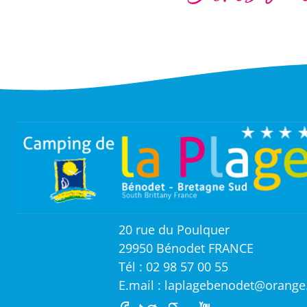
20 rue du Poulquer
29950 Bénodet FRANCE
Tél : 02 98 57 00 55
E.mail : laplagebenodet@orange.