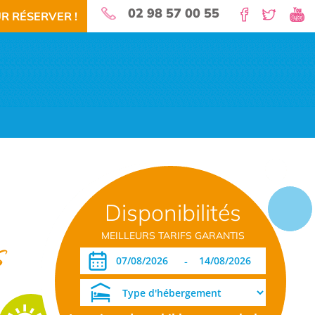
02 98 57 00 55
R RÉSERVER !
nature pour vos vacances!
Disponibilités
 RÉSERVEZ!
TÉLÉCHARGEMENT PDF
DATES OUVERTURE RÉSERVATION
MEILLEURS TARIFS GARANTIS
s
-