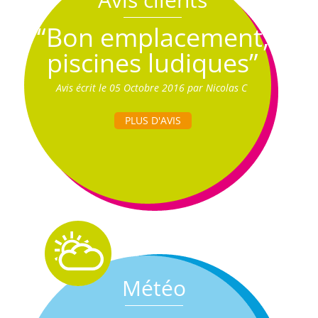
“Bon emplacement,
piscines ludiques”
Avis écrit le 05 Octobre 2016 par Nicolas C
PLUS D'AVIS
Météo