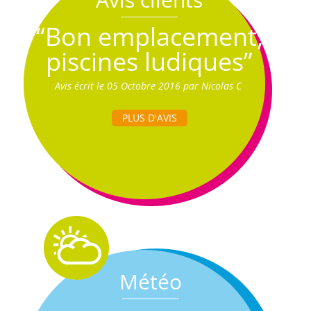
“Bon emplacement,
piscines ludiques”
Avis écrit le 05 Octobre 2016 par Nicolas C
PLUS D'AVIS
Météo