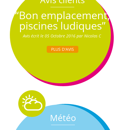
“Bon emplacement,
piscines ludiques”
Avis écrit le 05 Octobre 2016 par Nicolas C
PLUS D'AVIS
Météo