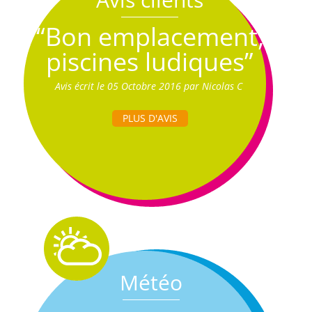
“Bon emplacement,
piscines ludiques”
Avis écrit le 05 Octobre 2016 par Nicolas C
PLUS D'AVIS
Météo