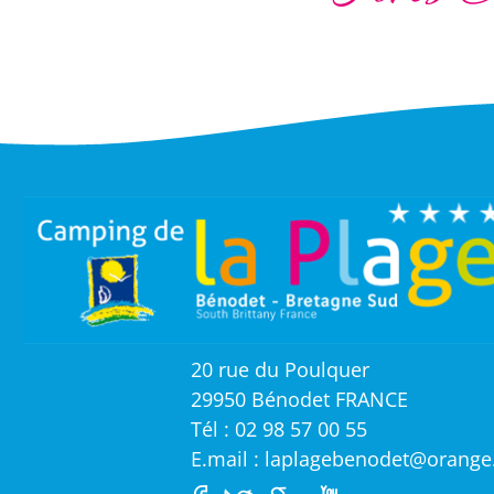
20 rue du Poulquer
29950 Bénodet FRANCE
Tél : 02 98 57 00 55
E.mail : laplagebenodet@orange.