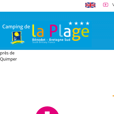
près de
A 300 m de la 
Quimper
VISITE VIRTUELLE
EMPLACEMENTS
LOCATIONS
TARI