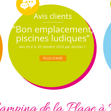
Avis clients
“Bon emplacement,
piscines ludiques”
Avis écrit le 05 Octobre 2016 par Nicolas C
PLUS D'AVIS
amping de la Plage à 