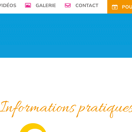
VIDÉOS
GALERIE
CONTACT
POU
mer, Le Camping de la Plage à Bénodet,
vous offre son petit paradis en pleine 
FS
OFFRES
TARIFS CE
ACTIVITÉS
TOURISME
ACTU
ACCÈS
POUR
Informations pratique