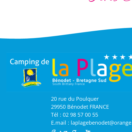
20 rue du Poulquer
29950 Bénodet FRANCE
Tél : 02 98 57 00 55
E.mail : laplagebenodet@orange.