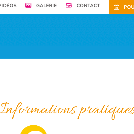
VIDÉOS
GALERIE
CONTACT
POU
mer, Le Camping de la Plage à Bénodet,
vous offre son petit paradis en pleine 
FS
OFFRES
TARIFS CE
ACTIVITÉS
TOURISME
ACTU
ACCÈS
POUR
Informations pratique