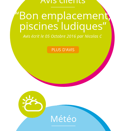
“Bon emplacement,
piscines ludiques”
Avis écrit le 05 Octobre 2016 par Nicolas C
PLUS D'AVIS
Météo