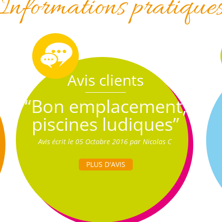
Informations pratique
Avis clients
“Bon emplacement,
piscines ludiques”
Avis écrit le 05 Octobre 2016 par Nicolas C
PLUS D'AVIS