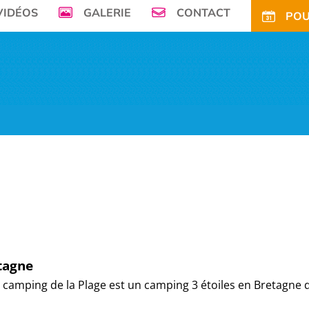
VIDÉOS
GALERIE
CONTACT
POU
mer, Le Camping de la Plage à Bénodet,
vous offre son petit paradis en pleine 
FS
OFFRES
TARIFS CE
ACTIVITÉS
TOURISME
ACTU
ACCÈS
POUR
tagne
camping de la Plage est un camping 3 étoiles en Bretagne 