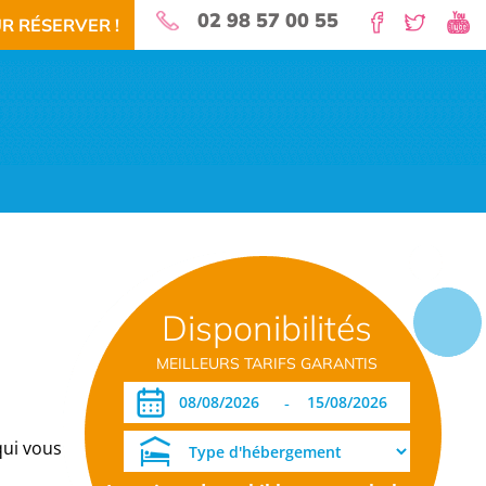
02 98 57 00 55
R RÉSERVER !
nature pour vos vacances!
Disponibilités
 RÉSERVEZ!
TÉLÉCHARGEMENT PDF
DATES OUVERTURE RÉSERVATION
MEILLEURS TARIFS GARANTIS
-
qui vous propose de la location de mobil-homes ou