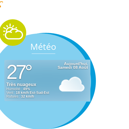
s
Météo