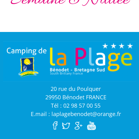
Semaine & Nuitée
20 rue du Poulquer
29950 Bénodet FRANCE
Tél : 02 98 57 00 55
E.mail : laplagebenodet@orange.fr