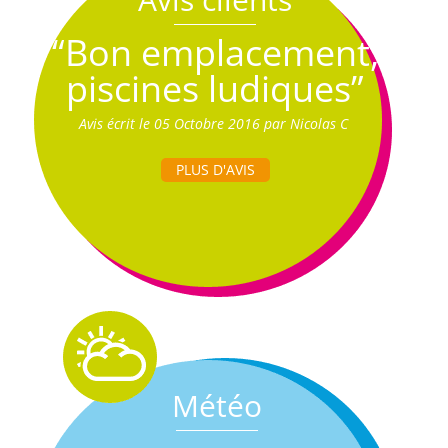
“Bon emplacement,
piscines ludiques”
Avis écrit le 05 Octobre 2016 par Nicolas C
PLUS D'AVIS
Météo