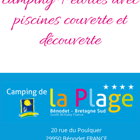
camping 4 étoiles avec
piscines couverte et
découverte
20 rue du Poulquer
29950 Bénodet FRANCE