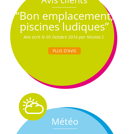
“Bon emplacement,
piscines ludiques”
Avis écrit le 05 Octobre 2016 par Nicolas C
PLUS D'AVIS
Météo