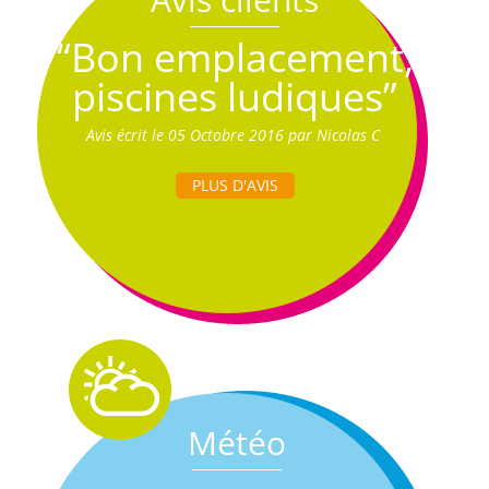
“Bon emplacement,
piscines ludiques”
Avis écrit le 05 Octobre 2016 par Nicolas C
PLUS D'AVIS
Météo