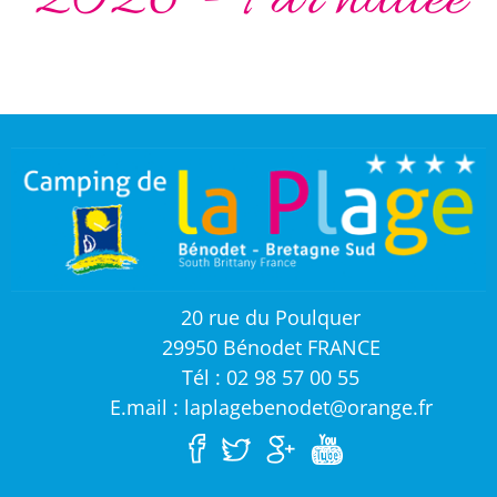
2026 - Par nuitée
20 rue du Poulquer
29950 Bénodet FRANCE
Tél : 02 98 57 00 55
E.mail : laplagebenodet@orange.fr