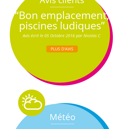
“Bon emplacement,
piscines ludiques”
Avis écrit le 05 Octobre 2016 par Nicolas C
PLUS D'AVIS
Météo