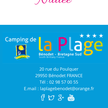
Nuitée
20 rue du Poulquer
29950 Bénodet FRANCE
Tél : 02 98 57 00 55
E.mail : laplagebenodet@orange.fr