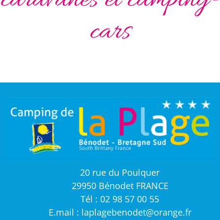
caravanes et camping-
cars
20 rue du Poulquer
29950 Bénodet FRANCE
Tél : 02 98 57 00 55
E.mail : laplagebenodet@orange.fr