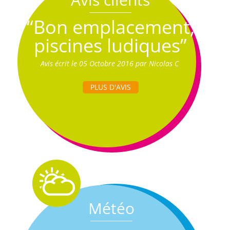
“Bon emplacement,
piscines ludiques”
Avis écrit le 05 Octobre 2016 par Nicolas C
PLUS D'AVIS
Météo