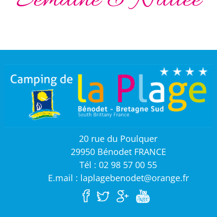
Semaine & Nuitée
20 rue du Poulquer
29950 Bénodet FRANCE
Tél : 02 98 57 00 55
E.mail : laplagebenodet@orange.fr