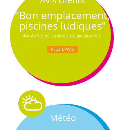
“Bon emplacement,
piscines ludiques”
Avis écrit le 05 Octobre 2016 par Nicolas C
PLUS D'AVIS
Météo