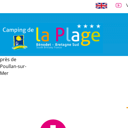
près de
A 300 m de la 
Poullan-sur-
Mer
VISITE VIRTUELLE
EMPLACEMENTS
LOCATIONS
TARI