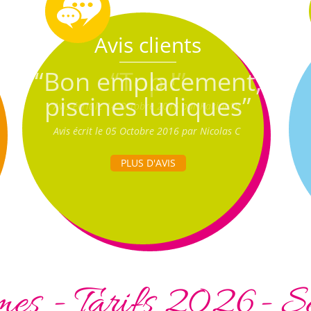
Avis clients
“Bon emplacement,
piscines ludiques”
Avis écrit le 05 Octobre 2016 par Nicolas C
PLUS D'AVIS
es - Tarifs 2026- S