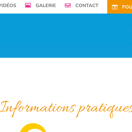
VIDÉOS
GALERIE
CONTACT
POU
mer, Le Camping de la Plage à Bénodet,
vous offre son petit paradis en pleine 
FS
OFFRES
TARIFS CE
ACTIVITÉS
TOURISME
ACTU
ACCÈS
POUR
Informations pratique