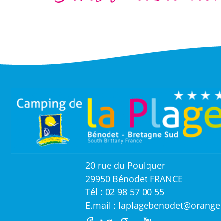
20 rue du Poulquer
29950 Bénodet FRANCE
Tél : 02 98 57 00 55
E.mail : laplagebenodet@orange.