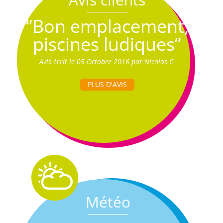
“Bon emplacement,
piscines ludiques”
Avis écrit le 05 Octobre 2016 par Nicolas C
PLUS D'AVIS
Météo