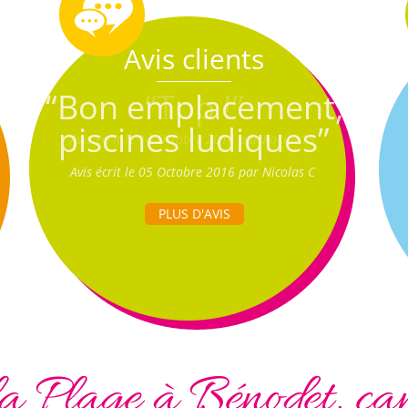
Avis clients
“Bon emplacement,
piscines ludiques”
Avis écrit le 05 Octobre 2016 par Nicolas C
PLUS D'AVIS
 Plage à Bénodet, cam