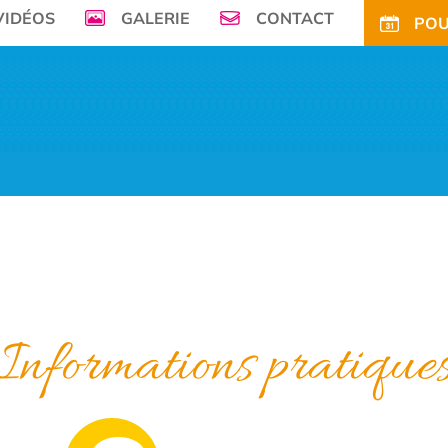
VIDÉOS
GALERIE
CONTACT
POU
mer, Le Camping de la Plage à Bénodet,
vous offre son petit paradis en pleine 
FS
OFFRES
TARIFS CE
ACTIVITÉS
TOURISME
ACTU
ACCÈS
POUR
Informations pratique