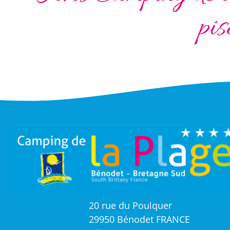
pis
20 rue du Poulquer
29950 Bénodet FRANCE