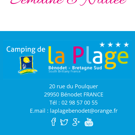
Semaine & Nuitée
20 rue du Poulquer
29950 Bénodet FRANCE
Tél : 02 98 57 00 55
E.mail : laplagebenodet@orange.fr