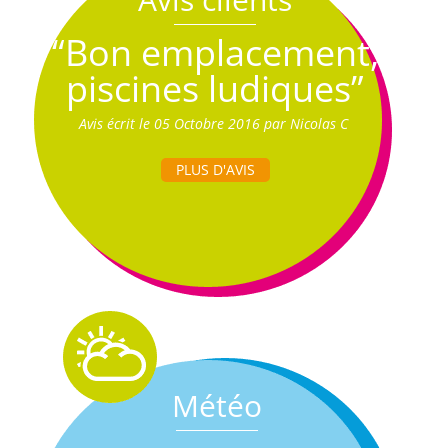
“Bon emplacement,
piscines ludiques”
Avis écrit le 05 Octobre 2016 par Nicolas C
PLUS D'AVIS
Météo