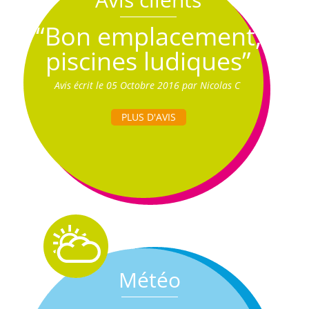
“Bon emplacement,
piscines ludiques”
Avis écrit le 05 Octobre 2016 par Nicolas C
PLUS D'AVIS
Météo