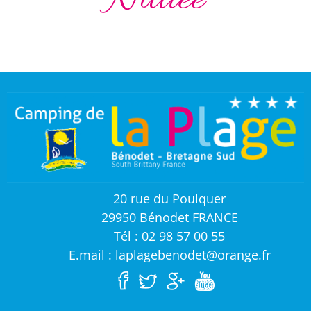
Nuitée
20 rue du Poulquer
29950 Bénodet FRANCE
Tél : 02 98 57 00 55
E.mail : laplagebenodet@orange.fr