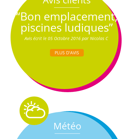
“Bon emplacement,
piscines ludiques”
Avis écrit le 05 Octobre 2016 par Nicolas C
PLUS D'AVIS
Météo