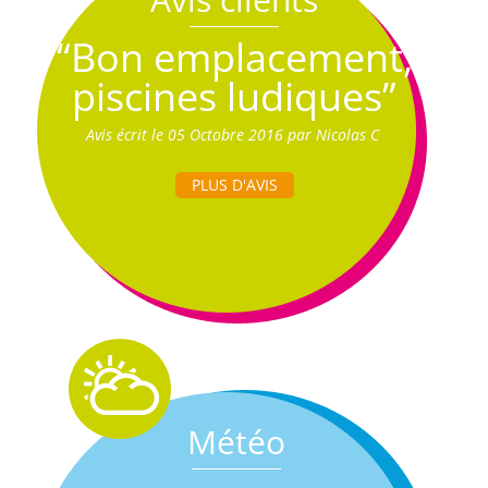
“Bon emplacement,
piscines ludiques”
Avis écrit le 05 Octobre 2016 par Nicolas C
PLUS D'AVIS
Météo