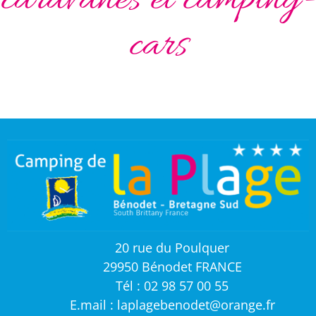
caravanes et camping-
cars
20 rue du Poulquer
29950 Bénodet FRANCE
Tél : 02 98 57 00 55
E.mail : laplagebenodet@orange.fr