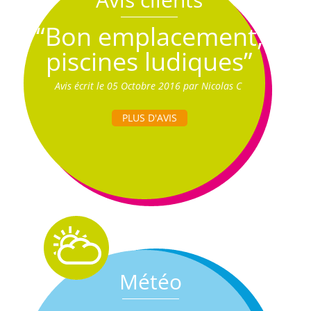
“Bon emplacement,
piscines ludiques”
Avis écrit le 05 Octobre 2016 par Nicolas C
PLUS D'AVIS
Météo