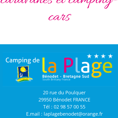
caravanes et camping-
cars
20 rue du Poulquer
29950 Bénodet FRANCE
Tél : 02 98 57 00 55
E.mail : laplagebenodet@orange.fr