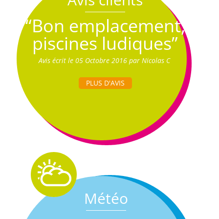
“Bon emplacement,
piscines ludiques”
Avis écrit le 05 Octobre 2016 par Nicolas C
PLUS D'AVIS
Météo