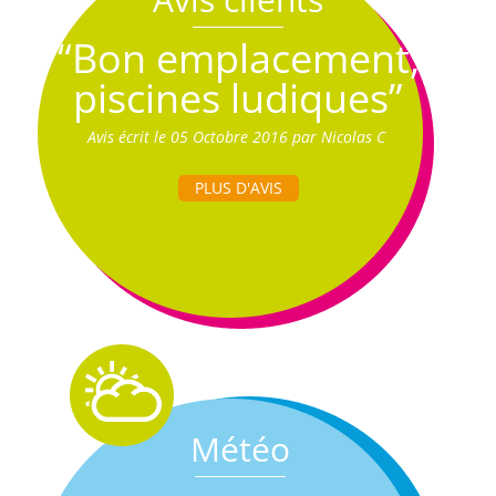
“Bon emplacement,
piscines ludiques”
Avis écrit le 05 Octobre 2016 par Nicolas C
PLUS D'AVIS
Météo