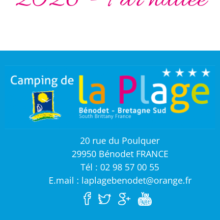
2026 - Par nuitée
20 rue du Poulquer
29950 Bénodet FRANCE
Tél : 02 98 57 00 55
E.mail : laplagebenodet@orange.fr