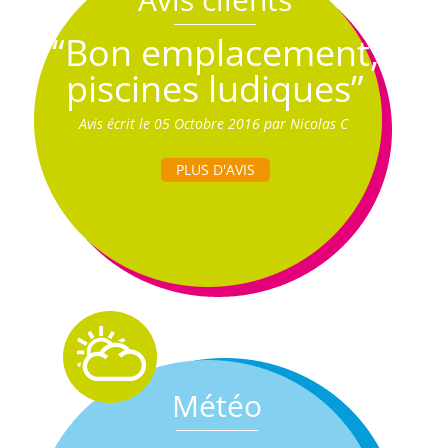
“Bon emplacement,
piscines ludiques”
Avis écrit le 05 Octobre 2016 par Nicolas C
PLUS D'AVIS
Météo