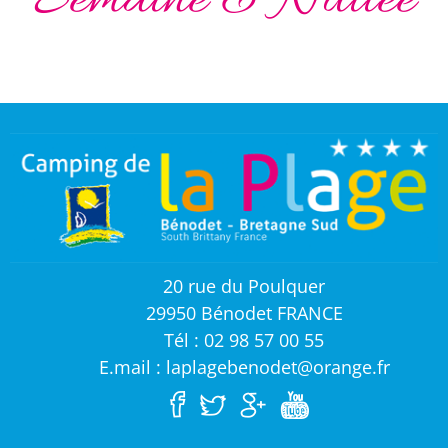
Semaine & Nuitée
20 rue du Poulquer
29950 Bénodet FRANCE
Tél : 02 98 57 00 55
E.mail : laplagebenodet@orange.fr