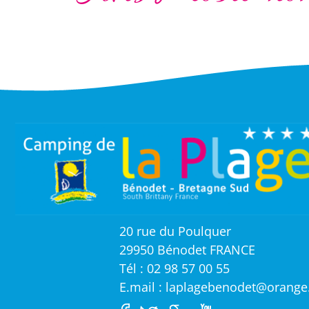
20 rue du Poulquer
29950 Bénodet FRANCE
Tél : 02 98 57 00 55
E.mail : laplagebenodet@orange.