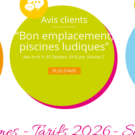
Avis clients
“Bon emplacement,
piscines ludiques”
Avis écrit le 05 Octobre 2016 par Nicolas C
PLUS D'AVIS
es - Tarifs 2026- S