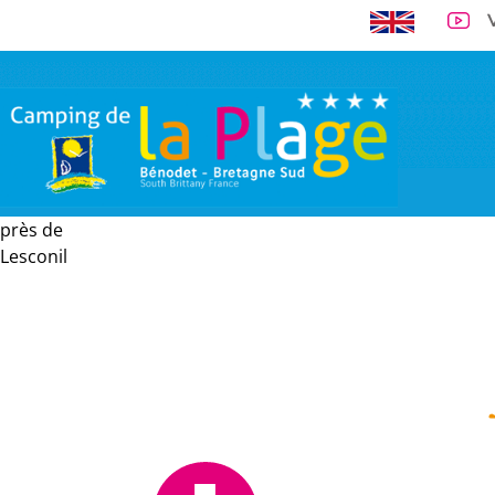
près de
A 300 m de la 
Lesconil
VISITE VIRTUELLE
EMPLACEMENTS
LOCATIONS
TARI