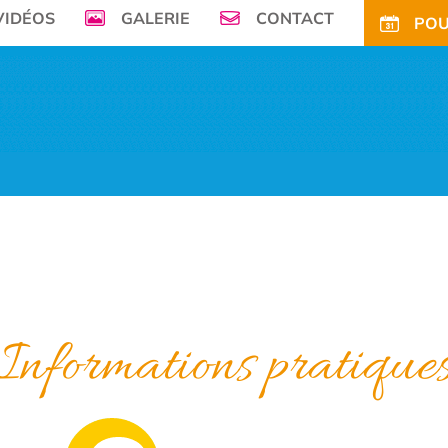
VIDÉOS
GALERIE
CONTACT
POU
mer, Le Camping de la Plage à Bénodet,
vous offre son petit paradis en pleine 
FS
OFFRES
TARIFS CE
ACTIVITÉS
TOURISME
ACTU
ACCÈS
POUR
Informations pratique